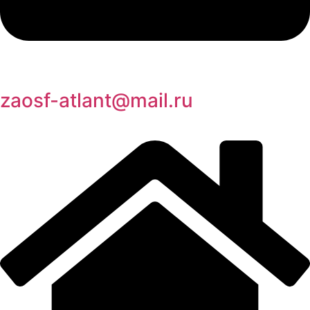
zaosf-atlant@mail.ru