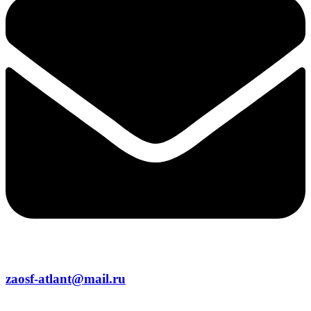
zaosf-atlant@mail.ru