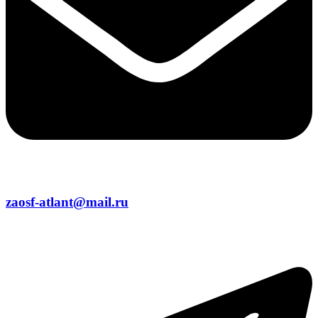
zaosf-atlant@mail.ru