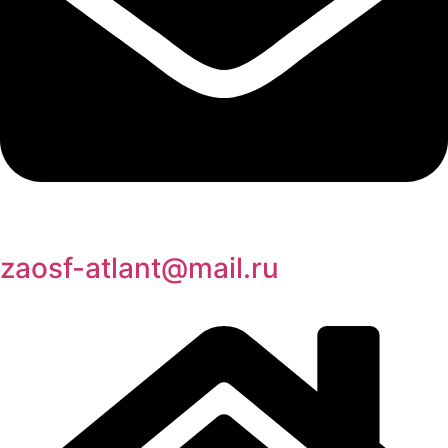
zaosf-atlant@mail.ru