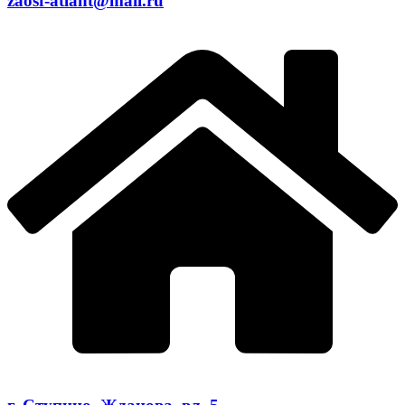
zaosf-atlant@mail.ru