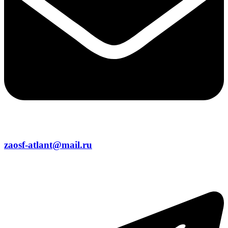
zaosf-atlant@mail.ru