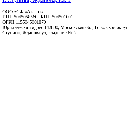
г. Ступино, Жданова, вл. 5
ООО «СФ «Атлант»
ИНН 5045058560 | КПП 504501001
ОГРН 1155045001870
Юридический адрес 142800, Московская обл, Городской округ
Ступино, Жданова ул, владение № 5