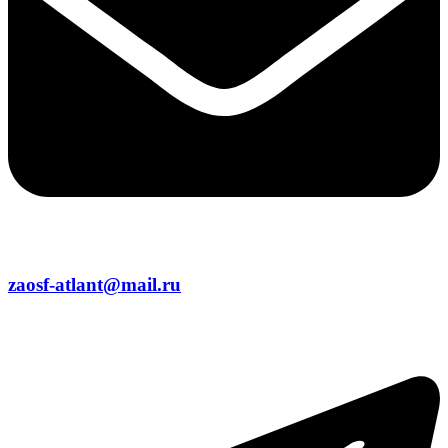
zaosf-atlant@mail.ru