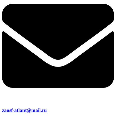
zaosf-atlant@mail.ru