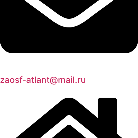
zaosf-atlant@mail.ru