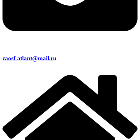
zaosf-atlant@mail.ru