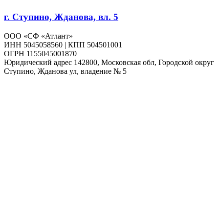
г. Ступино, Жданова, вл. 5
ООО «СФ «Атлант»
ИНН 5045058560 | КПП 504501001
ОГРН 1155045001870
Юридический адрес 142800, Московская обл, Городской округ
Ступино, Жданова ул, владение № 5