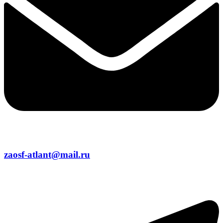
zaosf-atlant@mail.ru