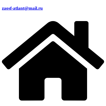
zaosf-atlant@mail.ru