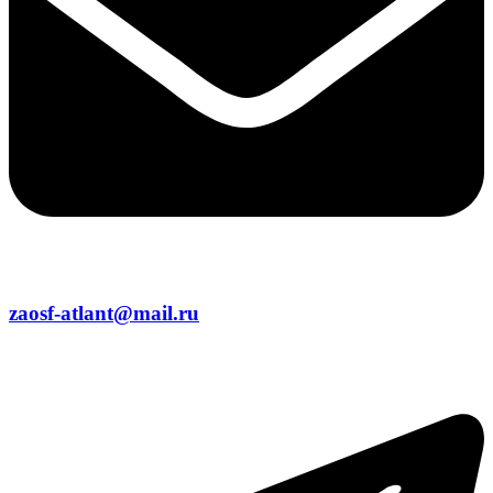
zaosf-atlant@mail.ru