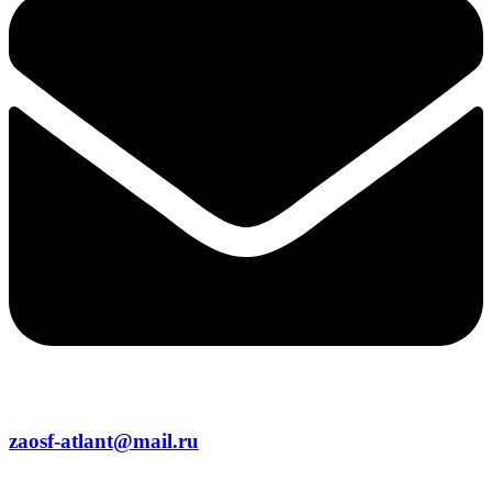
zaosf-atlant@mail.ru