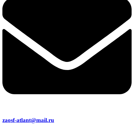
zaosf-atlant@mail.ru