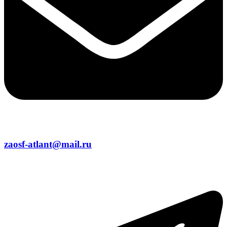
zaosf-atlant@mail.ru