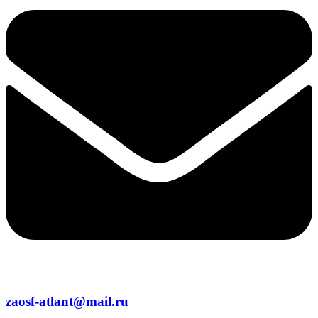
zaosf-atlant@mail.ru