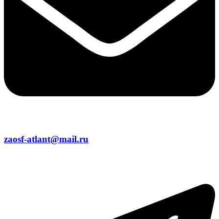
zaosf-atlant@mail.ru