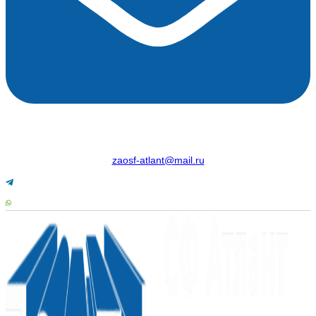
zaosf-atlant@mail.ru