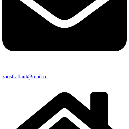
zaosf-atlant@mail.ru