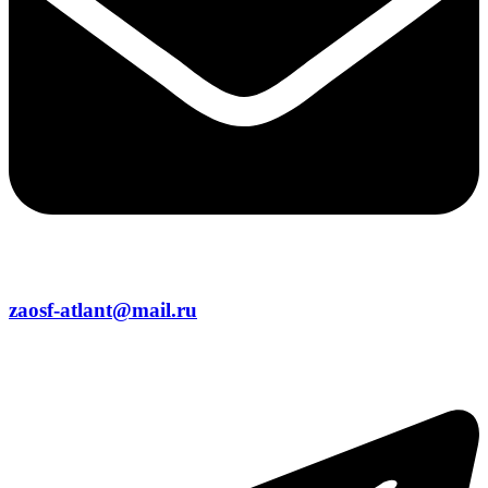
zaosf-atlant@mail.ru