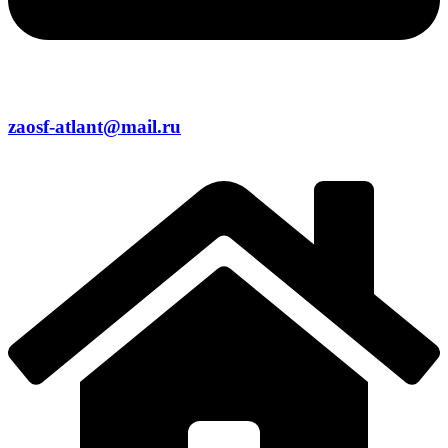
zaosf-atlant@mail.ru