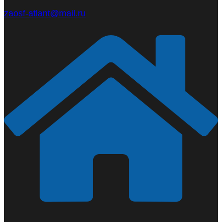
zaosf-atlant@mail.ru