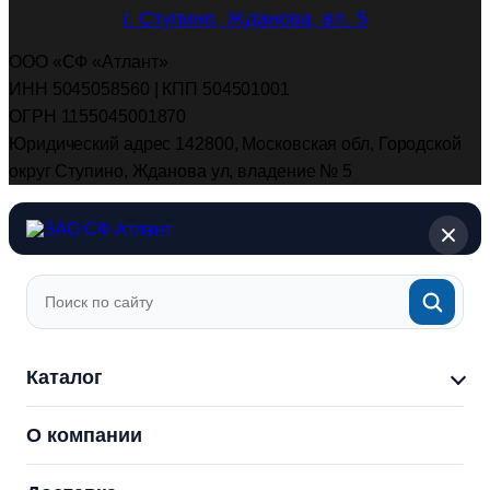
г. Ступино, Жданова, вл. 5
ООО «СФ «Атлант»
ИНН 5045058560 | КПП 504501001
ОГРН 1155045001870
Юридический адрес 142800, Московская обл, Городской
округ Ступино, Жданова ул, владение № 5
Каталог
О компании