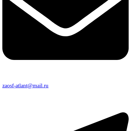
zaosf-atlant@mail.ru