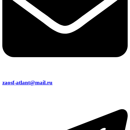
zaosf-atlant@mail.ru