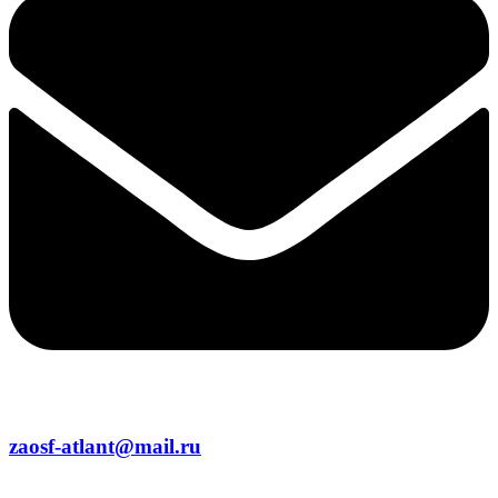
zaosf-atlant@mail.ru