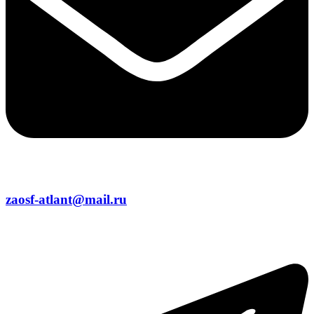
zaosf-atlant@mail.ru