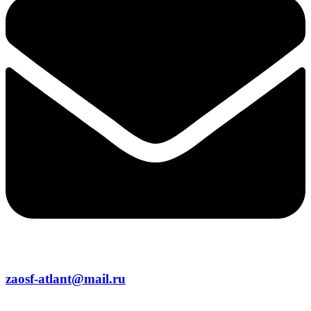
zaosf-atlant@mail.ru