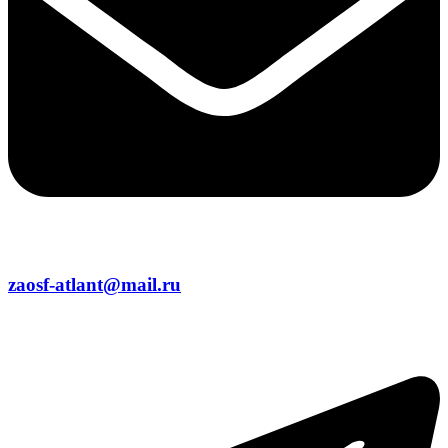
zaosf-atlant@mail.ru