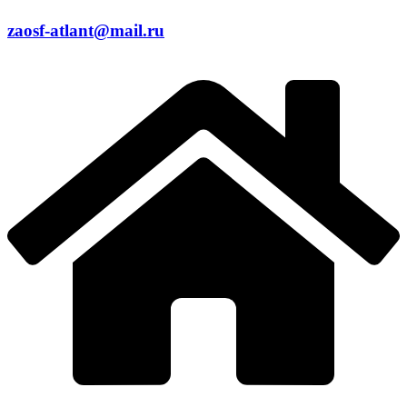
zaosf-atlant@mail.ru