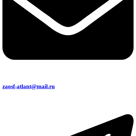
zaosf-atlant@mail.ru