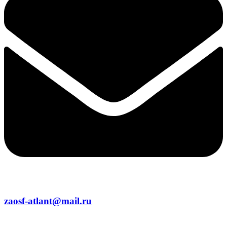
zaosf-atlant@mail.ru