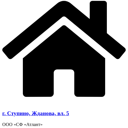
г. Ступино, Жданова, вл. 5
ООО «СФ «Атлант»