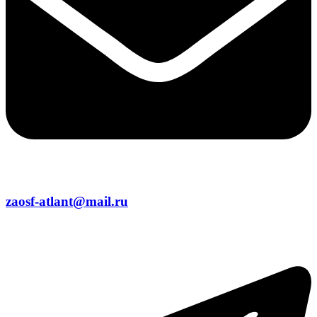
zaosf-atlant@mail.ru