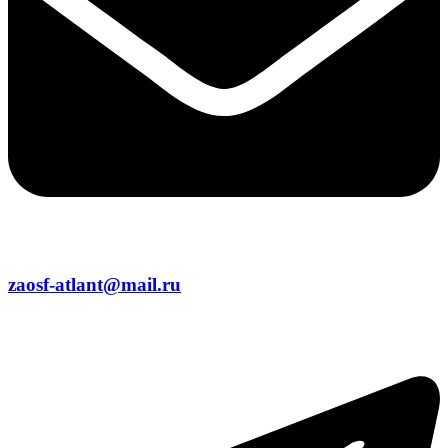
zaosf-atlant@mail.ru