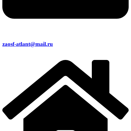
zaosf-atlant@mail.ru