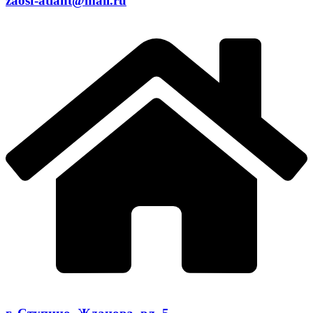
zaosf-atlant@mail.ru