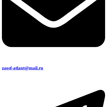
zaosf-atlant@mail.ru