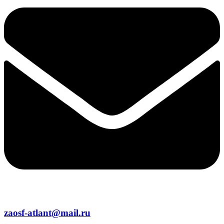
zaosf-atlant@mail.ru