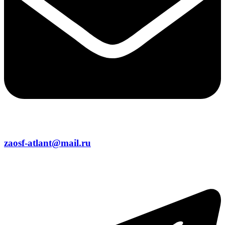
zaosf-atlant@mail.ru