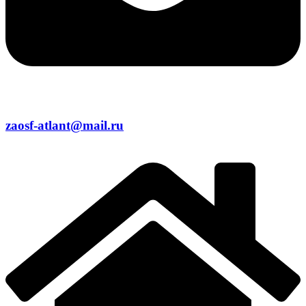
zaosf-atlant@mail.ru