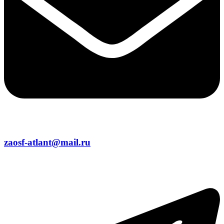
zaosf-atlant@mail.ru