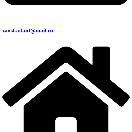
zaosf-atlant@mail.ru