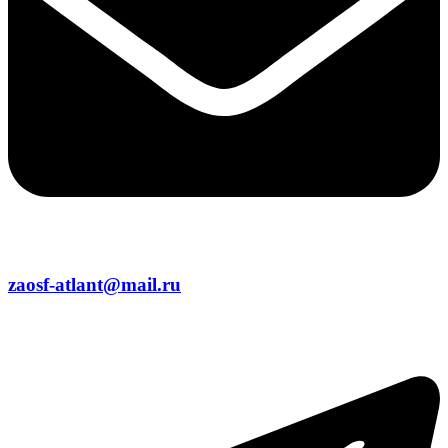
zaosf-atlant@mail.ru